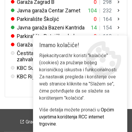
Garaža Zagrad B
0
298
Javna garaža Centar Zamet
104
232
Parkiralište Školjić
0
164
Javna garaža Bazeni Kantrida
14
154
Parkiralište Putnička obala
0
112
Imamo kolačiće!
Garaža u Ciottinoj ulici
0
86
Čestitamo Dan pobjede i domovinske
Rijekacitycard.hr koristi "kolačiće"
zahvalnosti i Dan hrvatskih branitelja
(cookies) za pružanje boljeg
KBC Sušak
korisničkog iskustva i funkcionalnosti.
KBC Rijeka i Podpinjol
Za nastavak pregleda i korištenje ove
web stranice kliknite na "Slažem se",
10.08.2026. 10:21
čime potvrđujete da se slažete sa
korištenjem "kolačića".
Više detalja možete pronaći u
Općim
uvjetima korištenja RCC internet
Grad Rijeka
RCC portal
Redomat
trgovine
.