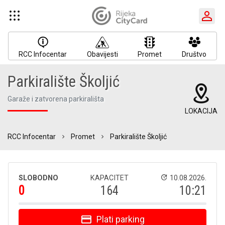
RCC Infocentar
Obavijesti
Promet
Društvo
Parkiralište Školjić
Garaže i zatvorena parkirališta
LOKACIJA
RCC Infocentar
Promet
Parkiralište Školjić
SLOBODNO
KAPACITET
10.08.2026.
0
164
10:21
Plati parking